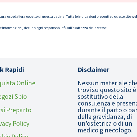
tura ospedaliera oggetto di questa pagina. Tutte le indicazioni presenti su questo sito web s
le informazioni, declina ogni responsabilità sull’esattezza delle stesse.
k Rapidi
Disclaimer
uista Online
Nessun materiale ch
trovi su questo sito è
egozi Spio
sostitutivo della
consulenza e presen
si Preparto
durante il parto o pa
della gravidanza, di
vacy Policy
un’ostetrica o di un
medico ginecologo.
kie Policy