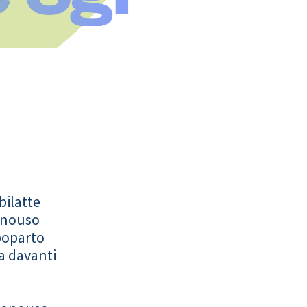
bilatte
onouso
poparto
a davanti