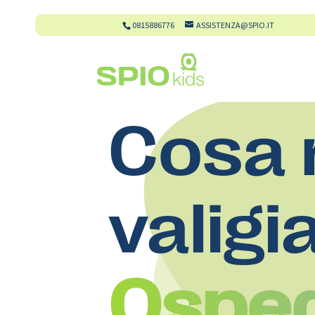
0815886776
ASSISTENZA@SPIO.IT
Cosa 
valigi
Osped