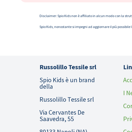
Disclaimer: Spio Kids non è affiliato in alcun modo con la strut
Spio Kids, nonostante si impegni ad aggiornare il più possibile 
Russolillo Tessile srl
Lin
Spio Kids è un brand
Acq
della
I N
Russolillo Tessile srl
Cor
Via Cervantes De
Saavedra, 55
Pri
80133 Napoli (NA)
Coo