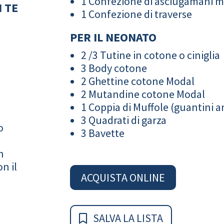
1 Confezione di asciugamani 
 TE
1 Confezione di traverse
PER IL NEONATO
2 /3 Tutine in cotone o ciniglia
3 Body cotone
2 Ghettine cotone Modal
2 Mutandine cotone Modal
1 Coppia di Muffole (guantini an
3 Quadrati di garza
o
3 Bavette
n
n il
ACQUISTA ONLINE
SALVA LA LISTA