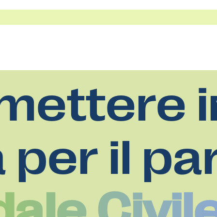
mettere i
a per il pa
ale Civil