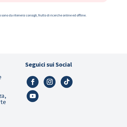
ono da ritenersi consigli, frutto di ricerche online ed offline.
Seguici sui Social
e
za,
rte