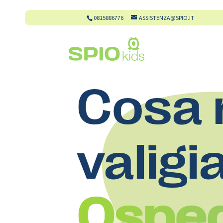
0815886776
ASSISTENZA@SPIO.IT
Cosa 
valigi
Osped