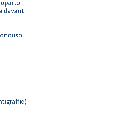
poparto
a davanti
monouso
tigraffio)