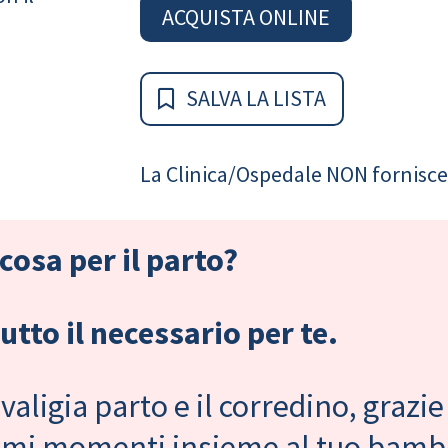
ACQUISTA ONLINE
SALVA LA LISTA
La Clinica/Ospedale NON fornisce 
cosa per il parto?
tto il necessario per te.
valigia parto e il corredino, grazie
primi momenti insieme al tuo bam