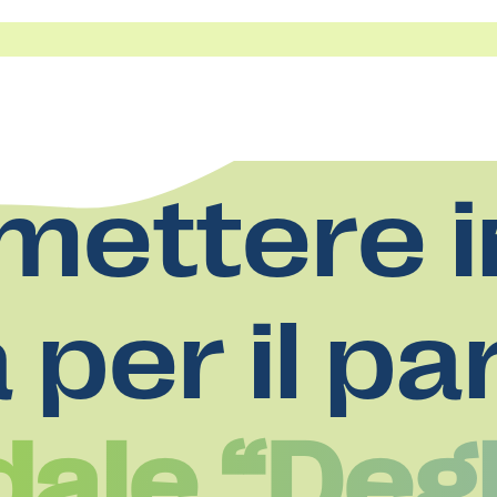
mettere i
a per il pa
ale “Degl