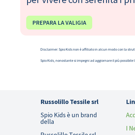
PREPARA LA VALIGIA
Disclaimer: Spio Kids non è affiliato in alcun modo con la strut
Spio Kids, nonostante si impegni ad aggiornare il più possibile 
Russolillo Tessile srl
Lin
Spio Kids è un brand
Acq
della
I N
Russolillo Tessile srl