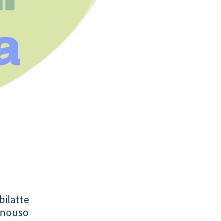
a
bilatte
onouso