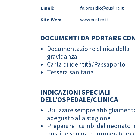
Email:
fa.presidio@ausl.ra.it
Sito Web:
www.ausl.ra.it
DOCUMENTI DA PORTARE CON
Documentazione clinica della
gravidanza
Carta di identità/Passaporto
Tessera sanitaria
INDICAZIONI SPECIALI
DELL’OSPEDALE/CLINICA
Utilizzare sempre abbigliament
adeguato alla stagione
Preparare i cambi del neonato i
bustine separate, numerate e co