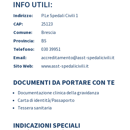
INFO UTILI:
Indirizzo:
P.Le Spedali Civili 1
CAP:
25123
Comune:
Brescia
Provincia:
BS
Telefono:
030 39951
Email:
accreditamento@asst-spedalicivili.it
Sito Web:
www.asst-spedalicivili.it
DOCUMENTI DA PORTARE CON TE
Documentazione clinica della gravidanza
Carta di identità/Passaporto
Tessera sanitaria
INDICAZIONI SPECIALI