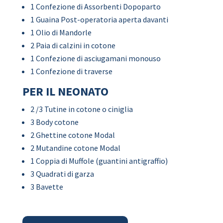
1 Confezione di Assorbenti Dopoparto
1 Guaina Post-operatoria aperta davanti
1 Olio di Mandorle
2 Paia di calzini in cotone
1 Confezione di asciugamani monouso
1 Confezione di traverse
PER IL NEONATO
2 /3 Tutine in cotone o ciniglia
3 Body cotone
2 Ghettine cotone Modal
2 Mutandine cotone Modal
1 Coppia di Muffole (guantini antigraffio)
3 Quadrati di garza
3 Bavette