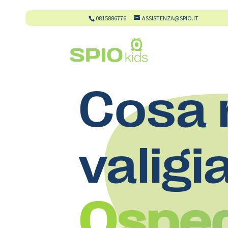
0815886776
ASSISTENZA@SPIO.IT
Cosa 
valigi
Osped