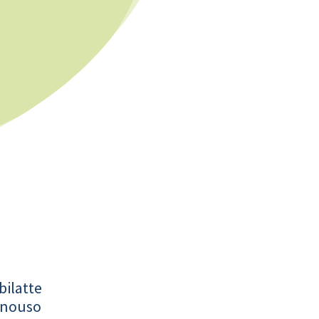
bilatte
onouso