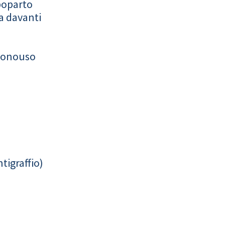
poparto
a davanti
monouso
tigraffio)