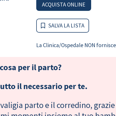
ACQUISTA ONLINE
SALVA LA LISTA
La Clinica/Ospedale NON fornisce 
cosa per il parto?
tto il necessario per te.
valigia parto e il corredino, grazie
primi momenti insieme al tuo bam