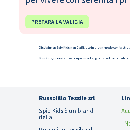
PREPARA LA VALIGIA
Disclaimer: Spio Kids non è affiliato in alcun modo con la strut
Spio Kids, nonostante si impegni ad aggiornare il più possibile 
Russolillo Tessile srl
Lin
Spio Kids è un brand
Acq
della
I N
Russolillo Tessile srl