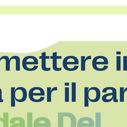
mettere i
a per il pa
ale Del