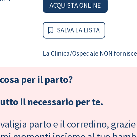
ACQUISTA ONLINE
SALVA LA LISTA
La Clinica/Ospedale NON fornisce 
cosa per il parto?
tto il necessario per te.
valigia parto e il corredino, grazie
primi momenti insieme al tuo bam