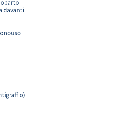
poparto
a davanti
monouso
tigraffio)