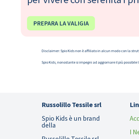
PREPARA LA VALIGIA
Disclaimer: Spio Kids non è affiliato in alcun modo con la strut
Spio Kids, nonostante si impegni ad aggiornare il più possibile 
Russolillo Tessile srl
Lin
Spio Kids è un brand
Acq
della
I N
Russolillo Tessile srl