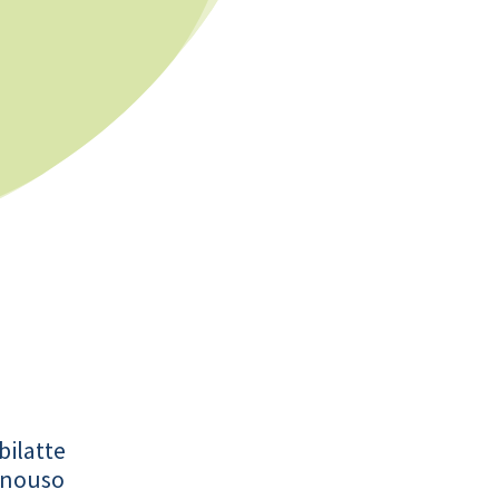
bilatte
onouso