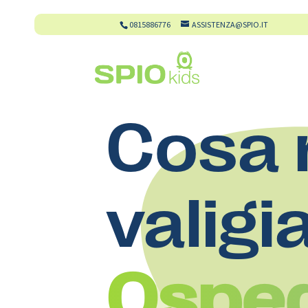
0815886776
ASSISTENZA@SPIO.IT
Cosa 
valigi
Osped