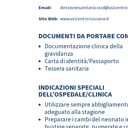
Email:
direzionesanitaria.sscd@uslcentro
Sito Web:
www.uslcentro.toscana.it
DOCUMENTI DA PORTARE CON
Documentazione clinica della
gravidanza
Carta di identità/Passaporto
Tessera sanitaria
INDICAZIONI SPECIALI
DELL’OSPEDALE/CLINICA
Utilizzare sempre abbigliament
adeguato alla stagione
Preparare i cambi del neonato i
bustine separate, numerate e co