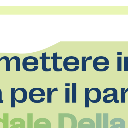
mettere i
a per il pa
ale Della