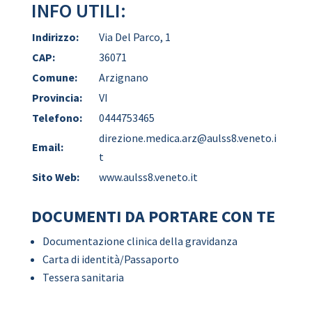
INFO UTILI:
Indirizzo:
Via Del Parco, 1
CAP:
36071
Comune:
Arzignano
Provincia:
VI
Telefono:
0444753465
direzione.medica.arz@aulss8.veneto.i
Email:
t
Sito Web:
www.aulss8.veneto.it
DOCUMENTI DA PORTARE CON TE
Documentazione clinica della gravidanza
Carta di identità/Passaporto
Tessera sanitaria