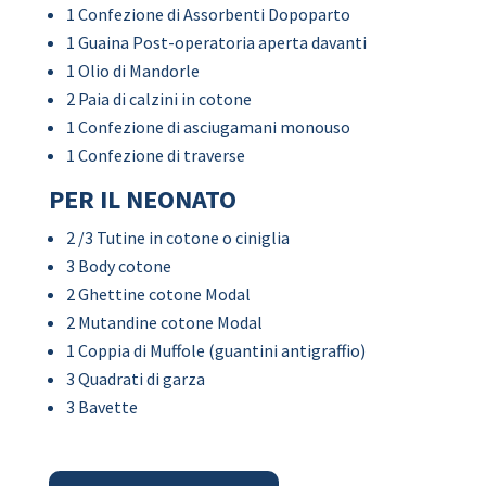
1 Confezione di Assorbenti Dopoparto
1 Guaina Post-operatoria aperta davanti
1 Olio di Mandorle
2 Paia di calzini in cotone
1 Confezione di asciugamani monouso
1 Confezione di traverse
PER IL NEONATO
2 /3 Tutine in cotone o ciniglia
3 Body cotone
2 Ghettine cotone Modal
2 Mutandine cotone Modal
1 Coppia di Muffole (guantini antigraffio)
3 Quadrati di garza
3 Bavette