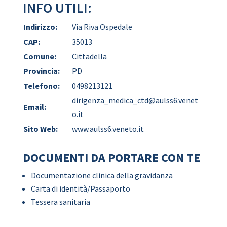
INFO UTILI:
Indirizzo:
Via Riva Ospedale
CAP:
35013
Comune:
Cittadella
Provincia:
PD
Telefono:
0498213121
dirigenza_medica_ctd@aulss6.venet
Email:
o.it
Sito Web:
www.aulss6.veneto.it
DOCUMENTI DA PORTARE CON TE
Documentazione clinica della gravidanza
Carta di identità/Passaporto
Tessera sanitaria