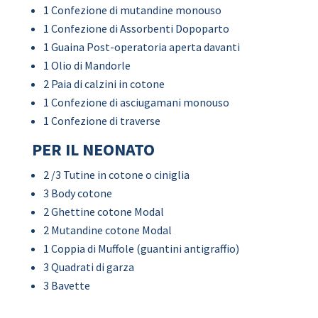
1 Confezione di mutandine monouso
1 Confezione di Assorbenti Dopoparto
1 Guaina Post-operatoria aperta davanti
1 Olio di Mandorle
2 Paia di calzini in cotone
1 Confezione di asciugamani monouso
1 Confezione di traverse
PER IL NEONATO
2 /3 Tutine in cotone o ciniglia
3 Body cotone
2 Ghettine cotone Modal
2 Mutandine cotone Modal
1 Coppia di Muffole (guantini antigraffio)
3 Quadrati di garza
3 Bavette