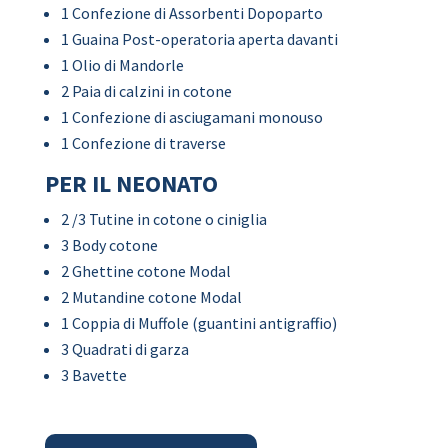
1 Confezione di Assorbenti Dopoparto
1 Guaina Post-operatoria aperta davanti
1 Olio di Mandorle
2 Paia di calzini in cotone
1 Confezione di asciugamani monouso
1 Confezione di traverse
PER IL NEONATO
2 /3 Tutine in cotone o ciniglia
3 Body cotone
2 Ghettine cotone Modal
2 Mutandine cotone Modal
1 Coppia di Muffole (guantini antigraffio)
3 Quadrati di garza
3 Bavette