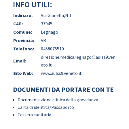
INFO UTILI:
Indirizzo:
Via Gianella,N 1
CAP:
37045
Comune:
Legnago
Provincia:
VR
Telefono:
0458075510
direzione.medica.legnago@aulss9.ven
Email:
eto.it
Sito Web:
www.aulss9.veneto.it
DOCUMENTI DA PORTARE CON TE
Documentazione clinica della gravidanza
Carta di identità/Passaporto
Tessera sanitaria