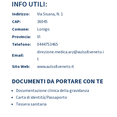
INFO UTILI:
Indirizzo:
Via Sisana, N. 1
CAP:
36045
Comune:
Lonigo
Provincia:
VI
Telefono:
0444753465
direzione.medica.arz@aulss8.veneto.i
Email:
t
Sito Web:
www.aulss8.veneto.it
DOCUMENTI DA PORTARE CON TE
Documentazione clinica della gravidanza
Carta di identità/Passaporto
Tessera sanitaria