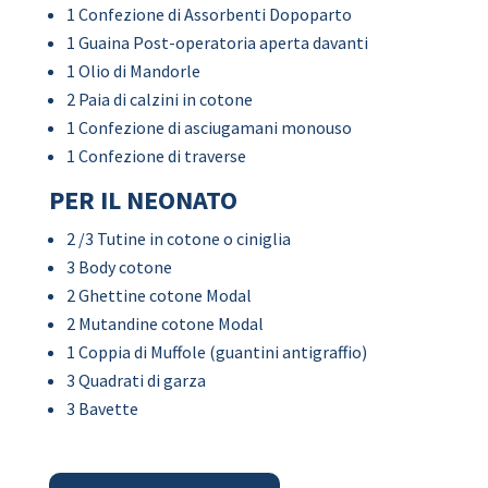
1 Confezione di Assorbenti Dopoparto
1 Guaina Post-operatoria aperta davanti
1 Olio di Mandorle
2 Paia di calzini in cotone
1 Confezione di asciugamani monouso
1 Confezione di traverse
PER IL NEONATO
2 /3 Tutine in cotone o ciniglia
3 Body cotone
2 Ghettine cotone Modal
2 Mutandine cotone Modal
1 Coppia di Muffole (guantini antigraffio)
3 Quadrati di garza
3 Bavette