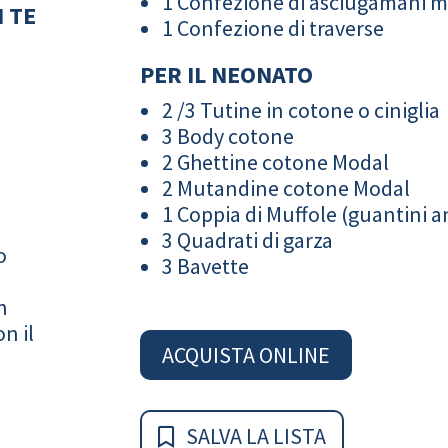
1 Confezione di asciugamani 
 TE
1 Confezione di traverse
PER IL NEONATO
2 /3 Tutine in cotone o ciniglia
3 Body cotone
2 Ghettine cotone Modal
2 Mutandine cotone Modal
1 Coppia di Muffole (guantini an
3 Quadrati di garza
o
3 Bavette
n
n il
ACQUISTA ONLINE
SALVA LA LISTA