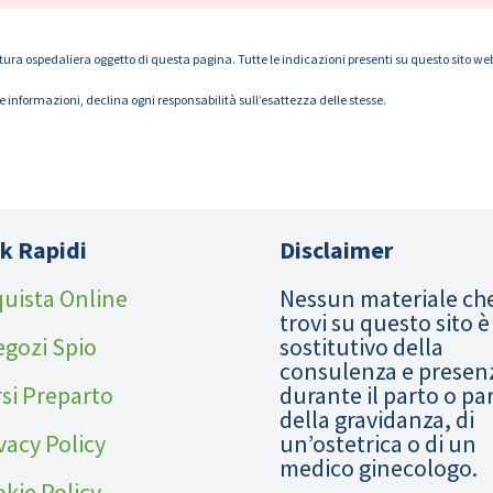
tura ospedaliera oggetto di questa pagina. Tutte le indicazioni presenti su questo sito web s
le informazioni, declina ogni responsabilità sull’esattezza delle stesse.
k Rapidi
Disclaimer
uista Online
Nessun materiale ch
trovi su questo sito è
egozi Spio
sostitutivo della
consulenza e presen
si Preparto
durante il parto o pa
della gravidanza, di
vacy Policy
un’ostetrica o di un
medico ginecologo.
kie Policy