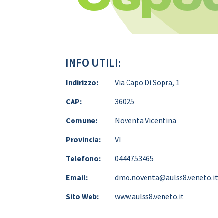
INFO UTILI:
Indirizzo:
Via Capo Di Sopra, 1
CAP:
36025
Comune:
Noventa Vicentina
Provincia:
VI
Telefono:
0444753465
Email:
dmo.noventa@aulss8.veneto.i
Sito Web:
www.aulss8.veneto.it