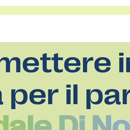
mettere i
a per il pa
ale Di N