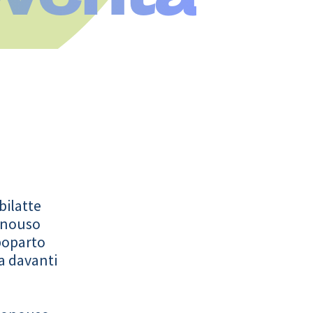
bilatte
onouso
poparto
a davanti