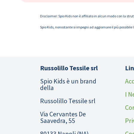
Disclaimer: Spio Kids non è affiliato in alcun modo con la strut
Spio Kids, nonostante si impegni ad aggiornare il più possibile 
Russolillo Tessile srl
Lin
Spio Kids è un brand
Acq
della
I N
Russolillo Tessile srl
Cor
Via Cervantes De
Saavedra, 55
Pri
80133 Napoli (NA)
Coo