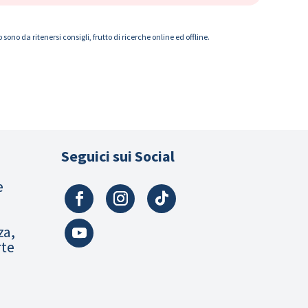
ono da ritenersi consigli, frutto di ricerche online ed offline.
Seguici sui Social
e
za,
rte