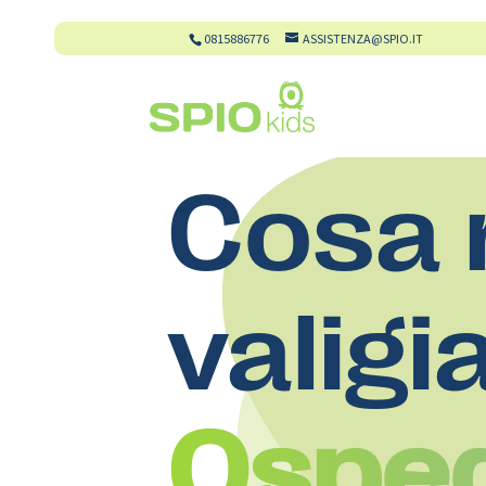
0815886776
ASSISTENZA@SPIO.IT
Cosa 
valigi
Osped