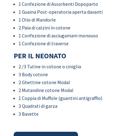
1 Confezione di Assorbenti Dopoparto
1 Guaina Post-operatoria aperta davanti
1 Olio di Mandorle
2 Paia di calzini in cotone
1 Confezione di asciugamani monouso
1 Confezione di traverse
PER IL NEONATO
2 /3 Tutine in cotone o ciniglia
3 Body cotone
2 Ghettine cotone Modal
2 Mutandine cotone Modal
1 Coppia di Muffole (guantini antigraffio)
3 Quadrati di garza
3 Bavette