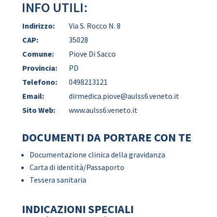
INFO UTILI:
Indirizzo:
Via S. Rocco N. 8
CAP:
35028
Comune:
Piove Di Sacco
Provincia:
PD
Telefono:
0498213121
Email:
dirmedica.piove@aulss6.veneto.it
Sito Web:
www.aulss6.veneto.it
DOCUMENTI DA PORTARE CON TE
Documentazione clinica della gravidanza
Carta di identità/Passaporto
Tessera sanitaria
INDICAZIONI SPECIALI