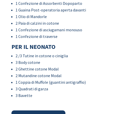
1 Confezione di Assorbenti Dopoparto
1 Guaina Post-operatoria aperta davanti
1 Olio di Mandorle
2 Paia di calzini in cotone
1 Confezione di asciugamani monouso
1 Confezione di traverse
PER IL NEONATO
2 /3 Tutine in cotone o ciniglia
3 Body cotone
2 Ghettine cotone Modal
2 Mutandine cotone Modal
1 Coppia di Muffole (guantini antigraffio)
3 Quadrati di garza
3 Bavette