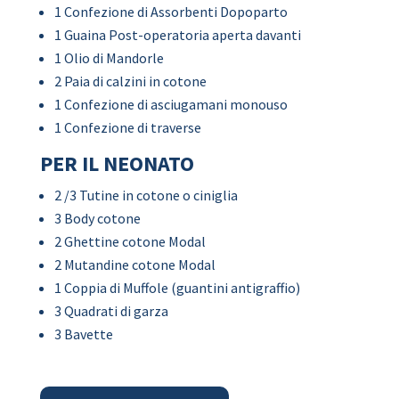
1 Confezione di Assorbenti Dopoparto
1 Guaina Post-operatoria aperta davanti
1 Olio di Mandorle
2 Paia di calzini in cotone
1 Confezione di asciugamani monouso
1 Confezione di traverse
PER IL NEONATO
2 /3 Tutine in cotone o ciniglia
3 Body cotone
2 Ghettine cotone Modal
2 Mutandine cotone Modal
1 Coppia di Muffole (guantini antigraffio)
3 Quadrati di garza
3 Bavette