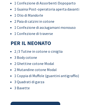
1 Confezione di Assorbenti Dopoparto
1 Guaina Post-operatoria aperta davanti
1 Olio di Mandorle
2 Paia di calzini in cotone
1 Confezione di asciugamani monouso
1 Confezione di traverse
PER IL NEONATO
2 /3 Tutine in cotone o ciniglia
3 Body cotone
2 Ghettine cotone Modal
2 Mutandine cotone Modal
1 Coppia di Muffole (guantini antigraffio)
3 Quadrati di garza
3 Bavette