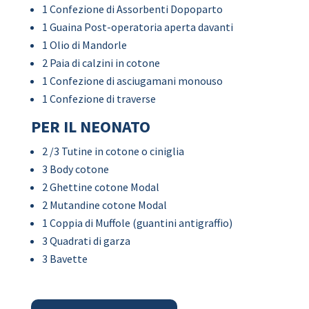
1 Confezione di Assorbenti Dopoparto
1 Guaina Post-operatoria aperta davanti
1 Olio di Mandorle
2 Paia di calzini in cotone
1 Confezione di asciugamani monouso
1 Confezione di traverse
PER IL NEONATO
2 /3 Tutine in cotone o ciniglia
3 Body cotone
2 Ghettine cotone Modal
2 Mutandine cotone Modal
1 Coppia di Muffole (guantini antigraffio)
3 Quadrati di garza
3 Bavette