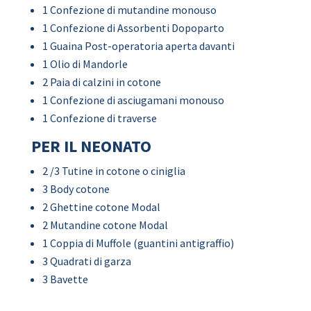
1 Confezione di mutandine monouso
1 Confezione di Assorbenti Dopoparto
1 Guaina Post-operatoria aperta davanti
1 Olio di Mandorle
2 Paia di calzini in cotone
1 Confezione di asciugamani monouso
1 Confezione di traverse
PER IL NEONATO
2 /3 Tutine in cotone o ciniglia
3 Body cotone
2 Ghettine cotone Modal
2 Mutandine cotone Modal
1 Coppia di Muffole (guantini antigraffio)
3 Quadrati di garza
3 Bavette