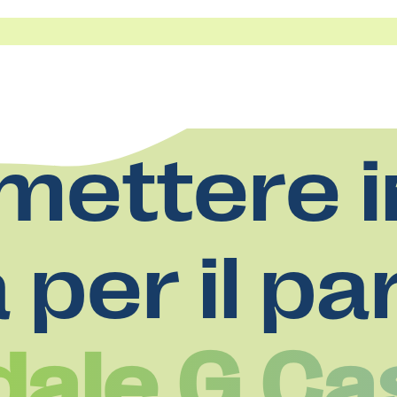
mettere i
a per il pa
ale G.Cas