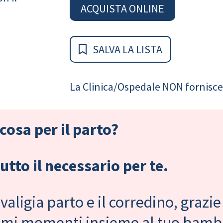
ACQUISTA ONLINE
SALVA LA LISTA
La Clinica/Ospedale NON fornisce 
cosa per il parto?
tto il necessario per te.
valigia parto e il corredino, grazie
primi momenti insieme al tuo bam