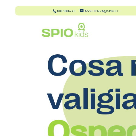
0815886776
ASSISTENZA@SPIO.IT
Cosa 
valigi
Osped