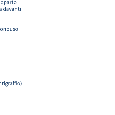
poparto
a davanti
monouso
tigraffio)