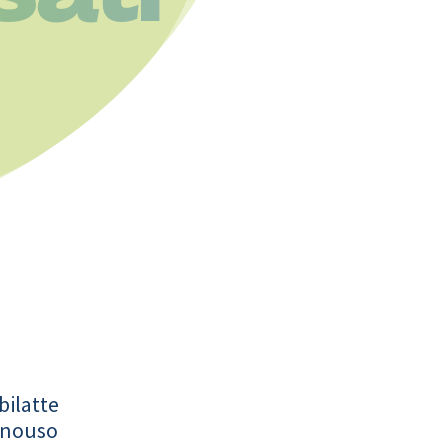
bilatte
onouso