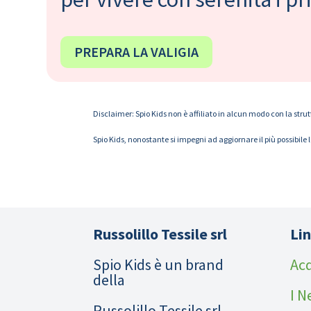
PREPARA LA VALIGIA
Disclaimer: Spio Kids non è affiliato in alcun modo con la strut
Spio Kids, nonostante si impegni ad aggiornare il più possibile 
Russolillo Tessile srl
Lin
Spio Kids è un brand
Acq
della
I N
Russolillo Tessile srl