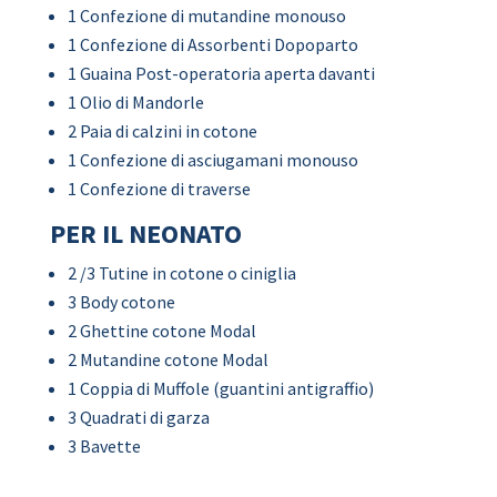
1 Confezione di mutandine monouso
1 Confezione di Assorbenti Dopoparto
1 Guaina Post-operatoria aperta davanti
1 Olio di Mandorle
2 Paia di calzini in cotone
1 Confezione di asciugamani monouso
1 Confezione di traverse
PER IL NEONATO
2 /3 Tutine in cotone o ciniglia
3 Body cotone
2 Ghettine cotone Modal
2 Mutandine cotone Modal
1 Coppia di Muffole (guantini antigraffio)
3 Quadrati di garza
3 Bavette