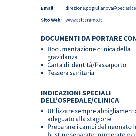
Email:
direzione.pogiulianova@pec.aslt
Sito Web:
www.aslteramo.it
DOCUMENTI DA PORTARE CON
Documentazione clinica della
gravidanza
Carta di identità/Passaporto
Tessera sanitaria
INDICAZIONI SPECIALI
DELL’OSPEDALE/CLINICA
Utilizzare sempre abbigliament
adeguato alla stagione
Preparare i cambi del neonato i
bustine separate, numerate e co