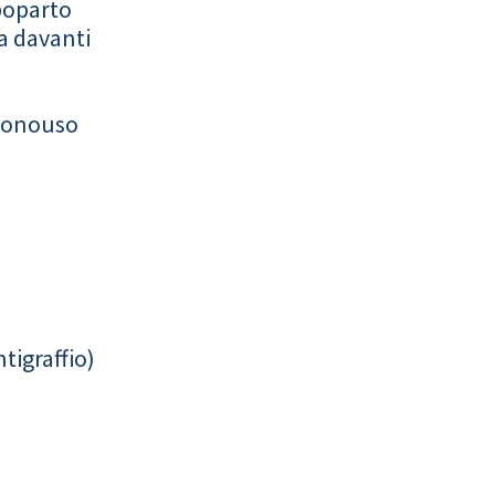
poparto
a davanti
monouso
tigraffio)