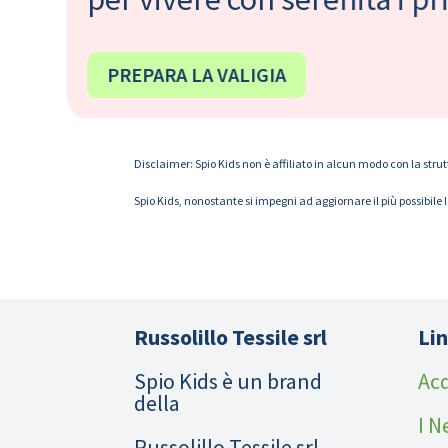
PREPARA LA VALIGIA
Disclaimer: Spio Kids non è affiliato in alcun modo con la strut
Spio Kids, nonostante si impegni ad aggiornare il più possibile 
Russolillo Tessile srl
Lin
Spio Kids è un brand
Acq
della
I N
Russolillo Tessile srl