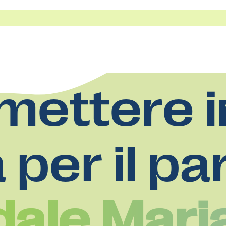
mettere i
a per il pa
ale Maria