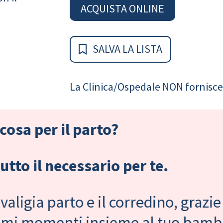
ACQUISTA ONLINE
SALVA LA LISTA
La Clinica/Ospedale NON fornisce 
cosa per il parto?
tto il necessario per te.
valigia parto e il corredino, grazie
primi momenti insieme al tuo bam