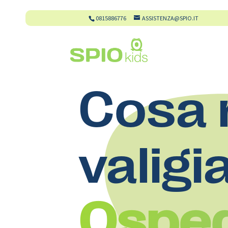
0815886776
ASSISTENZA@SPIO.IT
Cosa 
valigi
Osped