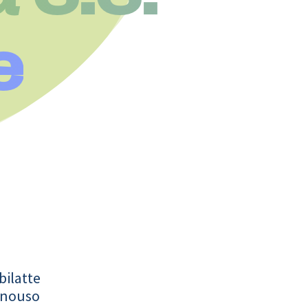
e
bilatte
onouso