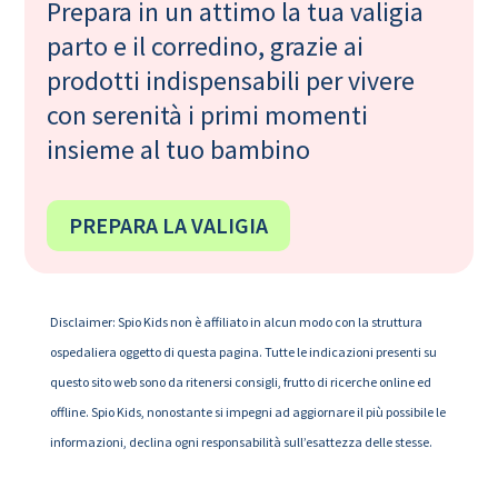
Prepara in un attimo la tua valigia
parto e il corredino, grazie ai
prodotti indispensabili per vivere
con serenità i primi momenti
insieme al tuo bambino
PREPARA LA VALIGIA
Disclaimer: Spio Kids non è affiliato in alcun modo con la struttura
ospedaliera oggetto di questa pagina. Tutte le indicazioni presenti su
questo sito web sono da ritenersi consigli, frutto di ricerche online ed
offline. Spio Kids, nonostante si impegni ad aggiornare il più possibile le
informazioni, declina ogni responsabilità sull’esattezza delle stesse.