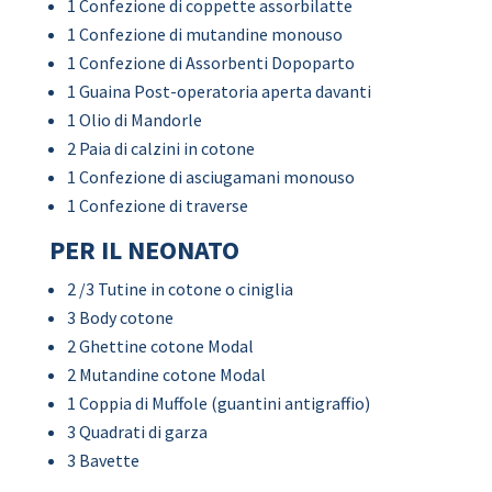
1 Confezione di coppette assorbilatte
1 Confezione di mutandine monouso
1 Confezione di Assorbenti Dopoparto
1 Guaina Post-operatoria aperta davanti
1 Olio di Mandorle
2 Paia di calzini in cotone
1 Confezione di asciugamani monouso
1 Confezione di traverse
PER IL NEONATO
2 /3 Tutine in cotone o ciniglia
3 Body cotone
2 Ghettine cotone Modal
2 Mutandine cotone Modal
1 Coppia di Muffole (guantini antigraffio)
3 Quadrati di garza
3 Bavette