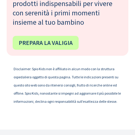
prodotti indispensabili per vivere
con serenità i primi momenti
insieme al tuo bambino
PREPARA LA VALIGIA
Disclaimer: Spio Kids non è affiliato in alcun modo con la struttura
ospedaliera oggetto di questa pagina. Tutte le indicazioni presenti su
questo sito web sono da ritenersi consigli, frutto di ricerche online ed
offline. Spio Kids, nonostante si impegni ad aggiornare il più possibile le
informazioni, declina ogni responsabilità sull’esattezza delle stesse.