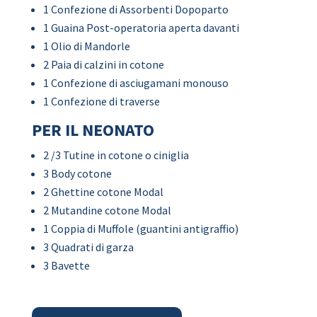
1 Confezione di Assorbenti Dopoparto
1 Guaina Post-operatoria aperta davanti
1 Olio di Mandorle
2 Paia di calzini in cotone
1 Confezione di asciugamani monouso
1 Confezione di traverse
PER IL NEONATO
2 /3 Tutine in cotone o ciniglia
3 Body cotone
2 Ghettine cotone Modal
2 Mutandine cotone Modal
1 Coppia di Muffole (guantini antigraffio)
3 Quadrati di garza
3 Bavette