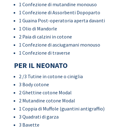
1 Confezione di mutandine monouso
1 Confezione di Assorbenti Dopoparto
1 Guaina Post-operatoria aperta davanti
1 Olio di Mandorle
2 Paia di calzini in cotone
1 Confezione di asciugamani monouso
1 Confezione di traverse
PER IL NEONATO
2 /3 Tutine in cotone o ciniglia
3 Body cotone
2 Ghettine cotone Modal
2 Mutandine cotone Modal
1 Coppia di Muffole (guantini antigraffio)
3 Quadrati di garza
3 Bavette