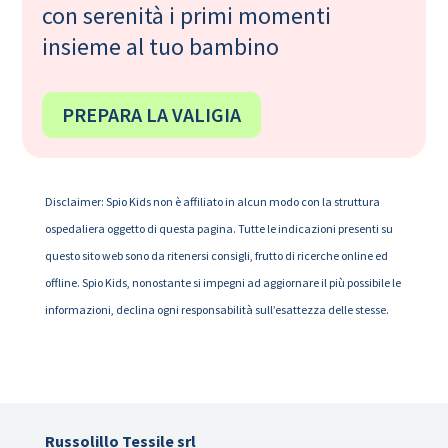
con serenità i primi momenti
insieme al tuo bambino
PREPARA LA VALIGIA
Disclaimer: Spio Kids non è affiliato in alcun modo con la struttura
ospedaliera oggetto di questa pagina. Tutte le indicazioni presenti su
questo sito web sono da ritenersi consigli, frutto di ricerche online ed
offline. Spio Kids, nonostante si impegni ad aggiornare il più possibile le
informazioni, declina ogni responsabilità sull’esattezza delle stesse.
Russolillo Tessile srl