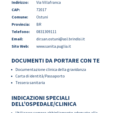
Indirizzo:
Via Villafranca
CAP:
72017
Comune:
Ostuni
Provincia:
BR
Telefono:
0831309111
Email:
dir.san.ostuni@asl.brindisi.it
Sito Web:
www.sanita.puglia.it
DOCUMENTI DA PORTARE CON TE
Documentazione clinica della gravidanza
Carta di identità/Passaporto
Tessera sanitaria
INDICAZIONI SPECIALI
DELL’OSPEDALE/CLINICA
Utilizzare sempre abbigliamento adeguato alla