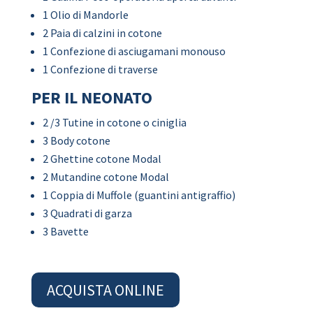
1 Olio di Mandorle
2 Paia di calzini in cotone
1 Confezione di asciugamani monouso
1 Confezione di traverse
PER IL NEONATO
2 /3 Tutine in cotone o ciniglia
3 Body cotone
2 Ghettine cotone Modal
2 Mutandine cotone Modal
1 Coppia di Muffole (guantini antigraffio)
3 Quadrati di garza
3 Bavette
ACQUISTA ONLINE