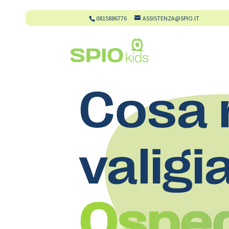
0815886776
ASSISTENZA@SPIO.IT
Cosa 
valigi
Osped