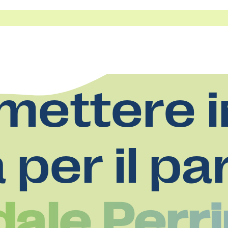
mettere i
a per il pa
ale Perr