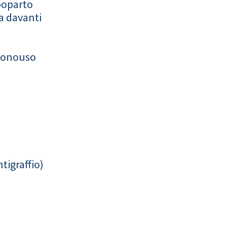
poparto
a davanti
monouso
tigraffio)