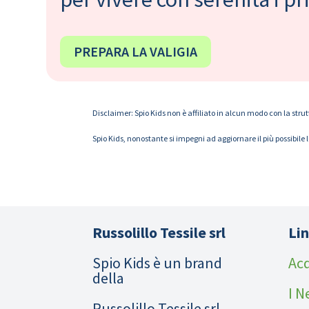
PREPARA LA VALIGIA
Disclaimer: Spio Kids non è affiliato in alcun modo con la strut
Spio Kids, nonostante si impegni ad aggiornare il più possibile 
Russolillo Tessile srl
Lin
Spio Kids è un brand
Acq
della
I N
Russolillo Tessile srl