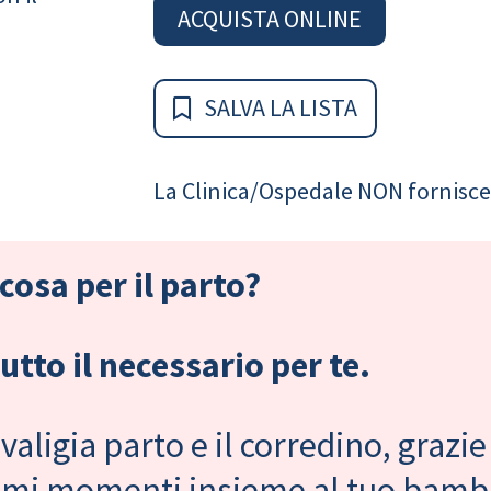
ACQUISTA ONLINE
SALVA LA LISTA
La Clinica/Ospedale NON fornisce 
cosa per il parto?
tto il necessario per te.
valigia parto e il corredino, grazie
primi momenti insieme al tuo bam