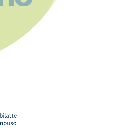
bilatte
onouso