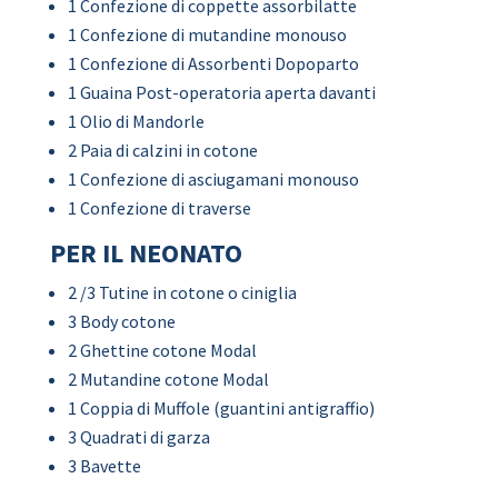
1 Confezione di coppette assorbilatte
1 Confezione di mutandine monouso
1 Confezione di Assorbenti Dopoparto
1 Guaina Post-operatoria aperta davanti
1 Olio di Mandorle
2 Paia di calzini in cotone
1 Confezione di asciugamani monouso
1 Confezione di traverse
PER IL NEONATO
2 /3 Tutine in cotone o ciniglia
3 Body cotone
2 Ghettine cotone Modal
2 Mutandine cotone Modal
1 Coppia di Muffole (guantini antigraffio)
3 Quadrati di garza
3 Bavette