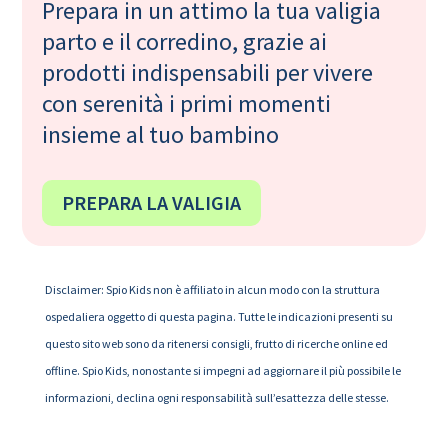
Prepara in un attimo la tua valigia
parto e il corredino, grazie ai
prodotti indispensabili per vivere
con serenità i primi momenti
insieme al tuo bambino
PREPARA LA VALIGIA
Disclaimer: Spio Kids non è affiliato in alcun modo con la struttura
ospedaliera oggetto di questa pagina. Tutte le indicazioni presenti su
questo sito web sono da ritenersi consigli, frutto di ricerche online ed
offline. Spio Kids, nonostante si impegni ad aggiornare il più possibile le
informazioni, declina ogni responsabilità sull’esattezza delle stesse.