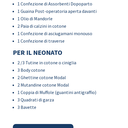
1 Confezione di Assorbenti Dopoparto
1 Guaina Post-operatoria aperta davanti
1 Olio di Mandorle
2 Paia di calzini in cotone
1 Confezione di asciugamani monouso
1 Confezione di traverse
PER IL NEONATO
2 /3 Tutine in cotone o ciniglia
3 Body cotone
2 Ghettine cotone Modal
2 Mutandine cotone Modal
1 Coppia di Muffole (guantini antigraffio)
3 Quadrati di garza
3 Bavette