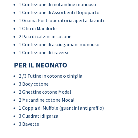
1 Confezione di mutandine monouso
1 Confezione di Assorbenti Dopoparto
1 Guaina Post-operatoria aperta davanti
1 Olio di Mandorle
2 Paia di calzini in cotone
1 Confezione di asciugamani monouso
1 Confezione di traverse
PER IL NEONATO
2 /3 Tutine in cotone o ciniglia
3 Body cotone
2 Ghettine cotone Modal
2 Mutandine cotone Modal
1 Coppia di Muffole (guantini antigraffio)
3 Quadrati di garza
3 Bavette