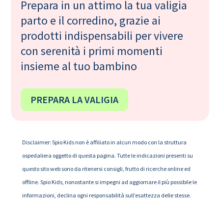
Prepara in un attimo la tua valigia
parto e il corredino, grazie ai
prodotti indispensabili per vivere
con serenità i primi momenti
insieme al tuo bambino
PREPARA LA VALIGIA
Disclaimer: Spio Kids non è affiliato in alcun modo con la struttura
ospedaliera oggetto di questa pagina. Tutte le indicazioni presenti su
questo sito web sono da ritenersi consigli, frutto di ricerche online ed
offline. Spio Kids, nonostante si impegni ad aggiornare il più possibile le
informazioni, declina ogni responsabilità sull’esattezza delle stesse.