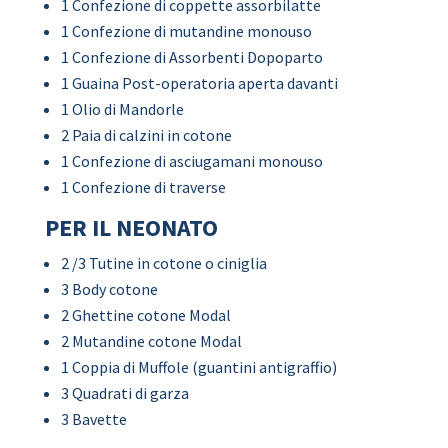
1 Confezione di coppette assorbilatte
1 Confezione di mutandine monouso
1 Confezione di Assorbenti Dopoparto
1 Guaina Post-operatoria aperta davanti
1 Olio di Mandorle
2 Paia di calzini in cotone
1 Confezione di asciugamani monouso
1 Confezione di traverse
PER IL NEONATO
2 /3 Tutine in cotone o ciniglia
3 Body cotone
2 Ghettine cotone Modal
2 Mutandine cotone Modal
1 Coppia di Muffole (guantini antigraffio)
3 Quadrati di garza
3 Bavette