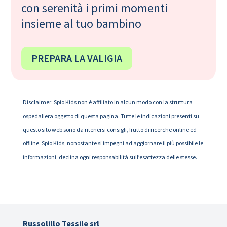
con serenità i primi momenti
insieme al tuo bambino
PREPARA LA VALIGIA
Disclaimer: Spio Kids non è affiliato in alcun modo con la struttura
ospedaliera oggetto di questa pagina. Tutte le indicazioni presenti su
questo sito web sono da ritenersi consigli, frutto di ricerche online ed
offline. Spio Kids, nonostante si impegni ad aggiornare il più possibile le
informazioni, declina ogni responsabilità sull’esattezza delle stesse.
Russolillo Tessile srl