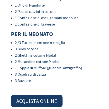
1 Olio di Mandorle
2 Paia di calzini in cotone
1 Confezione di asciugamani monouso
1 Confezione di traverse
PER IL NEONATO
2 /3 Tutine in cotone o ciniglia
3 Body cotone
2 Ghettine cotone Modal
2 Mutandine cotone Modal
1 Coppia di Muffole (guantini antigraffio)
3 Quadrati di garza
3 Bavette
ACQUISTA ONLINE