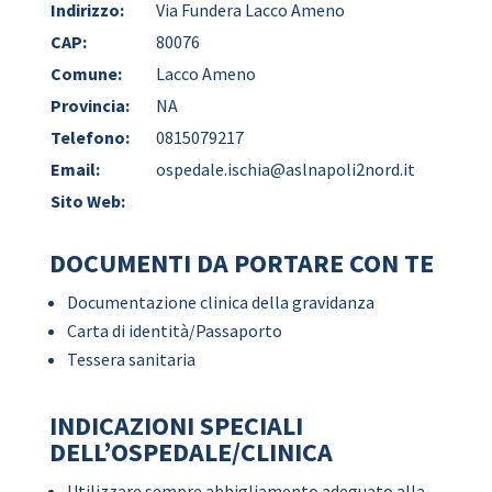
Indirizzo:
Via Fundera Lacco Ameno
CAP:
80076
Comune:
Lacco Ameno
Provincia:
NA
Telefono:
0815079217
Email:
ospedale.ischia@aslnapoli2nord.it
Sito Web:
DOCUMENTI DA PORTARE CON TE
Documentazione clinica della gravidanza
Carta di identità/Passaporto
Tessera sanitaria
INDICAZIONI SPECIALI
DELL’OSPEDALE/CLINICA
Utilizzare sempre abbigliamento adeguato alla