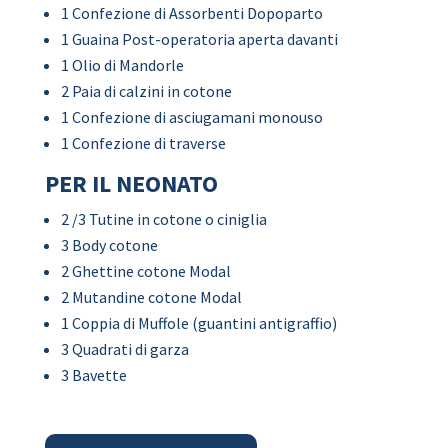
1 Confezione di Assorbenti Dopoparto
1 Guaina Post-operatoria aperta davanti
1 Olio di Mandorle
2 Paia di calzini in cotone
1 Confezione di asciugamani monouso
1 Confezione di traverse
PER IL NEONATO
2 /3 Tutine in cotone o ciniglia
3 Body cotone
2 Ghettine cotone Modal
2 Mutandine cotone Modal
1 Coppia di Muffole (guantini antigraffio)
3 Quadrati di garza
3 Bavette