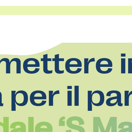
mettere i
a per il pa
ale ‘S.Ma