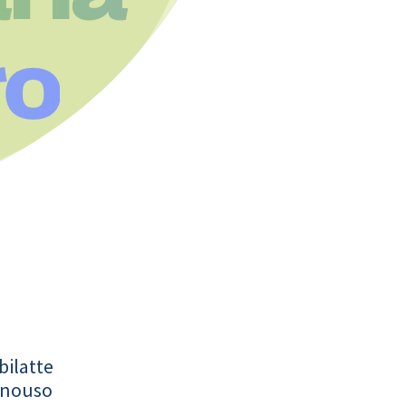
ro
bilatte
onouso