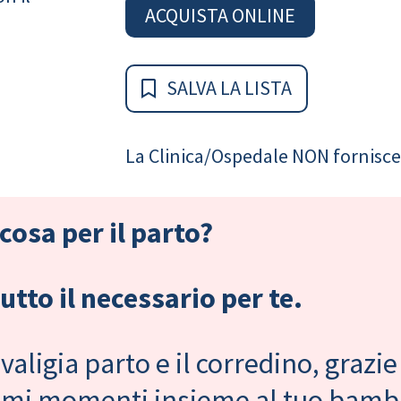
ACQUISTA ONLINE
SALVA LA LISTA
La Clinica/Ospedale NON fornisce 
cosa per il parto?
tto il necessario per te.
valigia parto e il corredino, grazie
primi momenti insieme al tuo bam