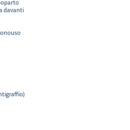
poparto
a davanti
monouso
tigraffio)