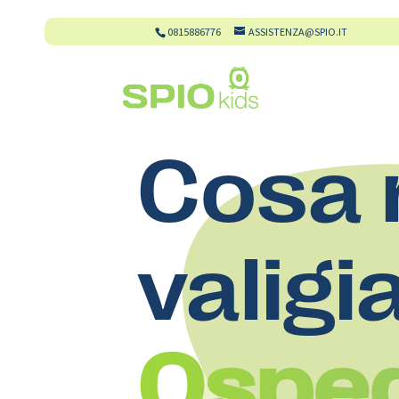
0815886776
ASSISTENZA@SPIO.IT
Cosa 
valigi
Osped