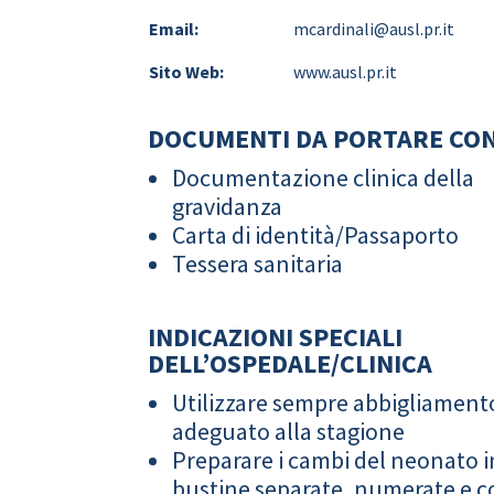
Email:
mcardinali@ausl.pr.it
Sito Web:
www.ausl.pr.it
DOCUMENTI DA PORTARE CON
Documentazione clinica della
gravidanza
Carta di identità/Passaporto
Tessera sanitaria
INDICAZIONI SPECIALI
DELL’OSPEDALE/CLINICA
Utilizzare sempre abbigliament
adeguato alla stagione
Preparare i cambi del neonato i
bustine separate, numerate e co