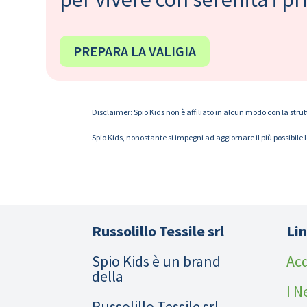
PREPARA LA VALIGIA
Disclaimer: Spio Kids non è affiliato in alcun modo con la strut
Spio Kids, nonostante si impegni ad aggiornare il più possibile 
Russolillo Tessile srl
Lin
Spio Kids è un brand
Acq
della
I N
Russolillo Tessile srl