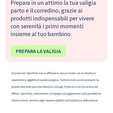
Prepara in un attimo la tua valigia
parto e il corredino, grazie ai
prodotti indispensabili per vivere
con serenità i primi momenti
insieme al tuo bambino
PREPARA LA VALIGIA
Disclaimer: Spio Kids non è affiliato in alcun modo con la struttura
ospedaliera oggetto di questa pagina. Tutte le indicazioni presenti su
questo sito web sono da ritenersi consigli, frutto di ricerche online ed
offline. Spio Kids, nonostante si impegni ad aggiornare il più possibile le
informazioni, declina ogni responsabilità sull’esattezza delle stesse.