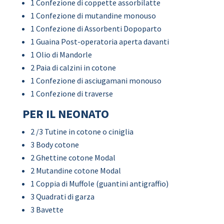
1 Confezione di coppette assorbilatte
1 Confezione di mutandine monouso
1 Confezione di Assorbenti Dopoparto
1 Guaina Post-operatoria aperta davanti
1 Olio di Mandorle
2 Paia di calzini in cotone
1 Confezione di asciugamani monouso
1 Confezione di traverse
PER IL NEONATO
2 /3 Tutine in cotone o ciniglia
3 Body cotone
2 Ghettine cotone Modal
2 Mutandine cotone Modal
1 Coppia di Muffole (guantini antigraffio)
3 Quadrati di garza
3 Bavette