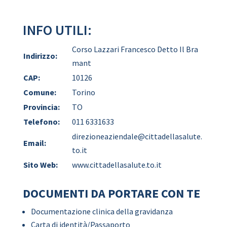
INFO UTILI:
Corso Lazzari Francesco Detto Il Bra
Indirizzo:
mant
CAP:
10126
Comune:
Torino
Provincia:
TO
Telefono:
011 6331633
direzioneaziendale@cittadellasalute.
Email:
to.it
Sito Web:
www.cittadellasalute.to.it
DOCUMENTI DA PORTARE CON TE
Documentazione clinica della gravidanza
Carta di identità/Passaporto