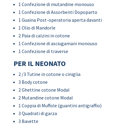
1 Confezione di mutandine monouso
1 Confezione di Assorbenti Dopoparto
1 Guaina Post-operatoria aperta davanti
1 Olio di Mandorle
2 Paia di calzini in cotone
1 Confezione di asciugamani monouso
1 Confezione di traverse
PER IL NEONATO
2 /3 Tutine in cotone o ciniglia
3 Body cotone
2 Ghettine cotone Modal
2 Mutandine cotone Modal
1 Coppia di Muffole (guantini antigraffio)
3 Quadrati di garza
3 Bavette