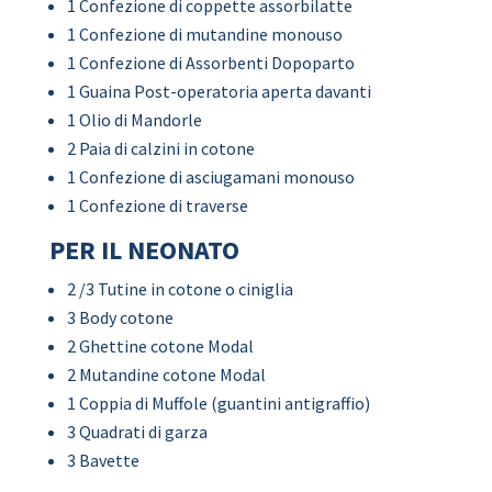
1 Confezione di coppette assorbilatte
1 Confezione di mutandine monouso
1 Confezione di Assorbenti Dopoparto
1 Guaina Post-operatoria aperta davanti
1 Olio di Mandorle
2 Paia di calzini in cotone
1 Confezione di asciugamani monouso
1 Confezione di traverse
PER IL NEONATO
2 /3 Tutine in cotone o ciniglia
3 Body cotone
2 Ghettine cotone Modal
2 Mutandine cotone Modal
1 Coppia di Muffole (guantini antigraffio)
3 Quadrati di garza
3 Bavette