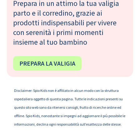
Prepara in un attimo la tua valigia
parto e il corredino, grazie ai
prodotti indispensabili per vivere
con serenità i primi momenti
insieme al tuo bambino
PREPARA LA VALIGIA
Disclaimer: Spio Kids non è affiliato in alcun modo con la struttura
ospedaliera oggetto di questa pagina. Tutte le indicazioni presenti su
questo sito web sono da ritenersi consigli, frutto di ricerche online ed
offline. Spio Kids, nonostante si impegni ad aggiornare il più possibile le
informazioni, declina ogni responsabilità sull’esattezza delle stesse.