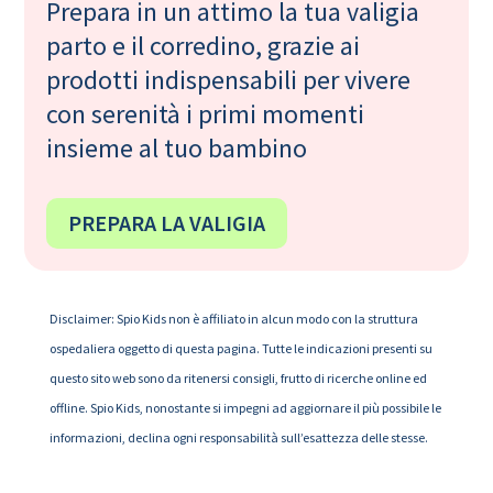
Prepara in un attimo la tua valigia
parto e il corredino, grazie ai
prodotti indispensabili per vivere
con serenità i primi momenti
insieme al tuo bambino
PREPARA LA VALIGIA
Disclaimer: Spio Kids non è affiliato in alcun modo con la struttura
ospedaliera oggetto di questa pagina. Tutte le indicazioni presenti su
questo sito web sono da ritenersi consigli, frutto di ricerche online ed
offline. Spio Kids, nonostante si impegni ad aggiornare il più possibile le
informazioni, declina ogni responsabilità sull’esattezza delle stesse.