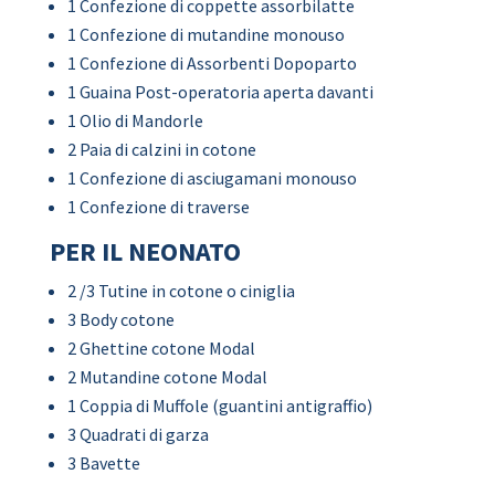
1 Confezione di coppette assorbilatte
1 Confezione di mutandine monouso
1 Confezione di Assorbenti Dopoparto
1 Guaina Post-operatoria aperta davanti
1 Olio di Mandorle
2 Paia di calzini in cotone
1 Confezione di asciugamani monouso
1 Confezione di traverse
PER IL NEONATO
2 /3 Tutine in cotone o ciniglia
3 Body cotone
2 Ghettine cotone Modal
2 Mutandine cotone Modal
1 Coppia di Muffole (guantini antigraffio)
3 Quadrati di garza
3 Bavette