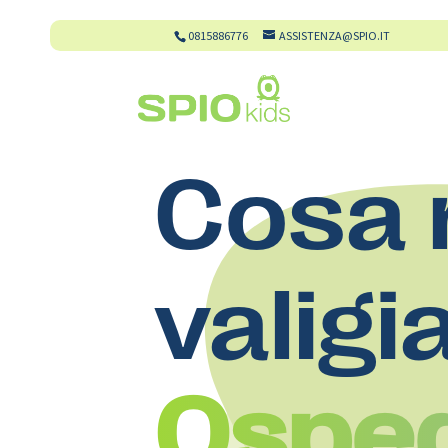
0815886776
ASSISTENZA@SPIO.IT
Cosa 
valigi
Ospe