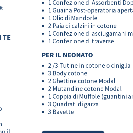
1 Confezione di Assorbenti Do
it
1 Guaina Post-operatoria apert
1 Olio di Mandorle
2 Paia di calzini in cotone
1 Confezione di asciugamani 
 TE
1 Confezione di traverse
PER IL NEONATO
2 /3 Tutine in cotone o ciniglia
3 Body cotone
2 Ghettine cotone Modal
2 Mutandine cotone Modal
1 Coppia di Muffole (guantini an
3 Quadrati di garza
o
3 Bavette
n
n il