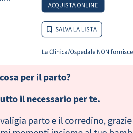
ACQUISTA ONLINE
SALVA LA LISTA
La Clinica/Ospedale NON fornisce 
cosa per il parto?
tto il necessario per te.
valigia parto e il corredino, grazie
primi momenti insieme al tuo bam