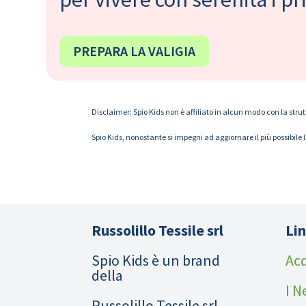
PREPARA LA VALIGIA
Disclaimer: Spio Kids non è affiliato in alcun modo con la strut
Spio Kids, nonostante si impegni ad aggiornare il più possibile 
Russolillo Tessile srl
Lin
Spio Kids è un brand
Acq
della
I N
Russolillo Tessile srl