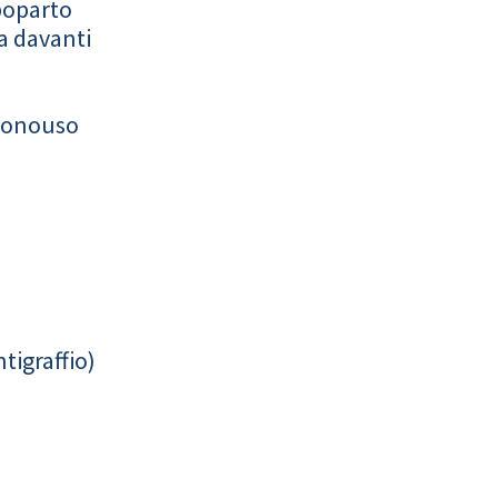
poparto
a davanti
monouso
tigraffio)