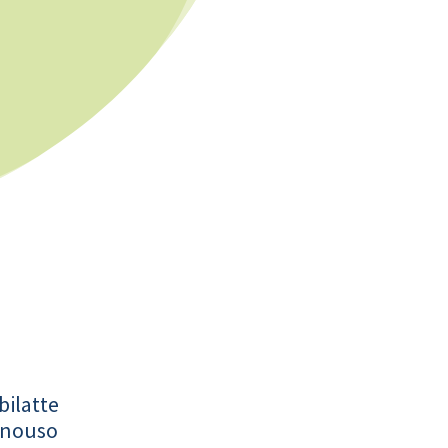
bilatte
onouso