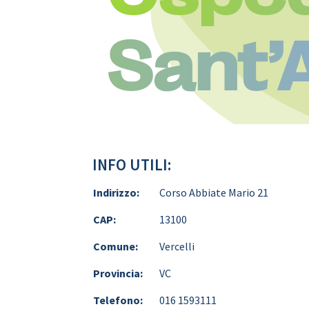
Sant’
INFO UTILI:
Indirizzo:
Corso Abbiate Mario 21
CAP:
13100
Comune:
Vercelli
Provincia:
VC
Telefono:
016 1593111