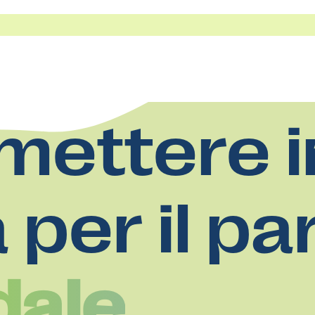
mettere i
a per il pa
dale