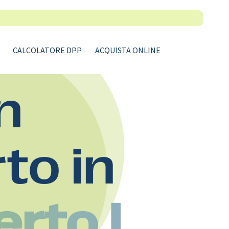
CALCOLATORE DPP
ACQUISTA ONLINE
n
rto in
rto I