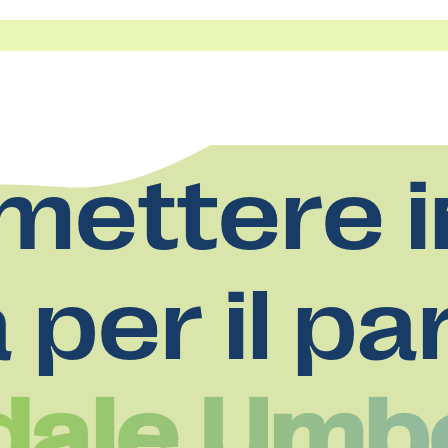
mettere i
a per il pa
ale Umbe