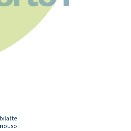
bilatte
onouso