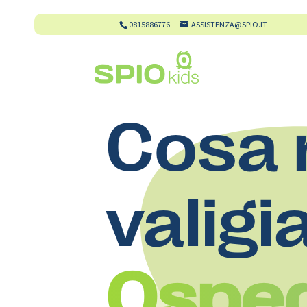
0815886776
ASSISTENZA@SPIO.IT
Cosa 
valigi
Osped