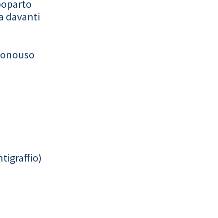
poparto
a davanti
monouso
tigraffio)