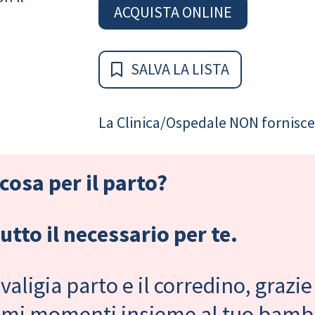
ACQUISTA ONLINE
SALVA LA LISTA
La Clinica/Ospedale NON fornisce 
cosa per il parto?
tto il necessario per te.
valigia parto e il corredino, grazie
primi momenti insieme al tuo bam