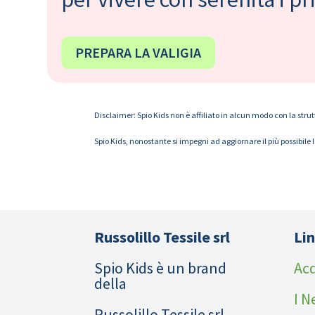
PREPARA LA VALIGIA
Disclaimer: Spio Kids non è affiliato in alcun modo con la strut
Spio Kids, nonostante si impegni ad aggiornare il più possibile 
Russolillo Tessile srl
Lin
Spio Kids è un brand
Acq
della
I N
Russolillo Tessile srl