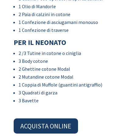
1 Olio di Mandorle
2 Paia di calzini in cotone
1 Confezione di asciugamani monouso
1 Confezione di traverse
PER IL NEONATO
2 /3 Tutine in cotone o ciniglia
3 Body cotone
2 Ghettine cotone Modal
2 Mutandine cotone Modal
1 Coppia di Muffole (guantini antigraffio)
3 Quadrati di garza
3 Bavette
ACQUISTA ONLINE