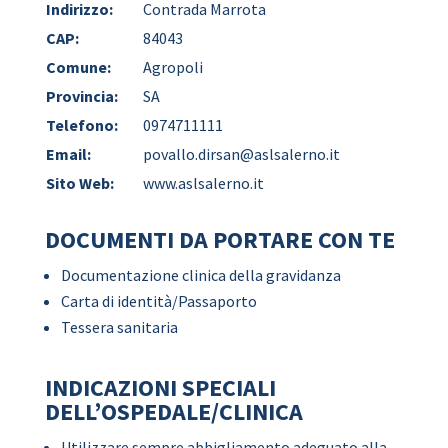
Indirizzo:
Contrada Marrota
CAP:
84043
Comune:
Agropoli
Provincia:
SA
Telefono:
0974711111
Email:
povallo.dirsan@aslsalerno.it
Sito Web:
www.aslsalerno.it
DOCUMENTI DA PORTARE CON TE
Documentazione clinica della gravidanza
Carta di identità/Passaporto
Tessera sanitaria
INDICAZIONI SPECIALI
DELL’OSPEDALE/CLINICA
Utilizzare sempre abbigliamento adeguato alla