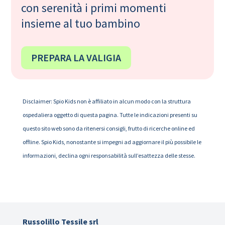
con serenità i primi momenti
insieme al tuo bambino
PREPARA LA VALIGIA
Disclaimer: Spio Kids non è affiliato in alcun modo con la struttura
ospedaliera oggetto di questa pagina. Tutte le indicazioni presenti su
questo sito web sono da ritenersi consigli, frutto di ricerche online ed
offline. Spio Kids, nonostante si impegni ad aggiornare il più possibile le
informazioni, declina ogni responsabilità sull’esattezza delle stesse.
Russolillo Tessile srl