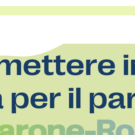
mettere i
a per il pa
‘Barone-R