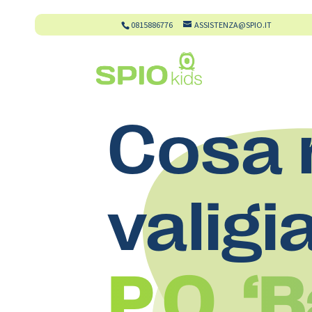
0815886776
ASSISTENZA@SPIO.IT
Cosa 
valigi
P.O. 