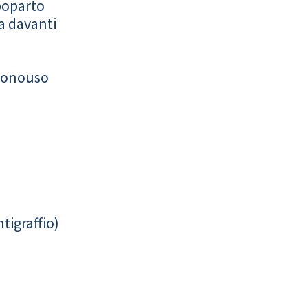
poparto
a davanti
monouso
tigraffio)