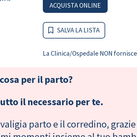
ACQUISTA ONLINE
SALVA LA LISTA
La Clinica/Ospedale NON fornisce 
cosa per il parto?
tto il necessario per te.
valigia parto e il corredino, grazie
primi momenti insieme al tuo bam