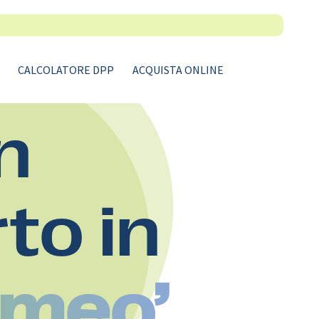
CALCOLATORE DPP
ACQUISTA ONLINE
n
rto in
omeo’