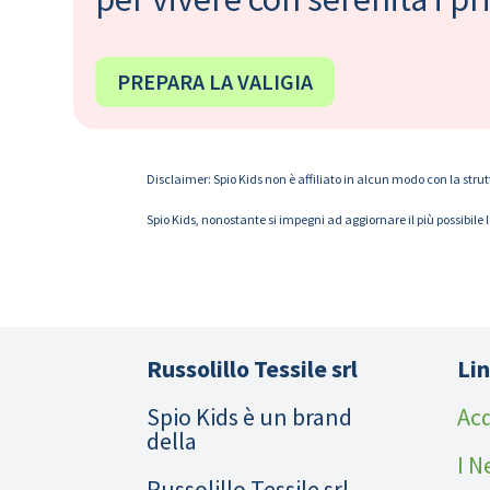
PREPARA LA VALIGIA
Disclaimer: Spio Kids non è affiliato in alcun modo con la strut
Spio Kids, nonostante si impegni ad aggiornare il più possibile 
Russolillo Tessile srl
Lin
Spio Kids è un brand
Acq
della
I N
Russolillo Tessile srl