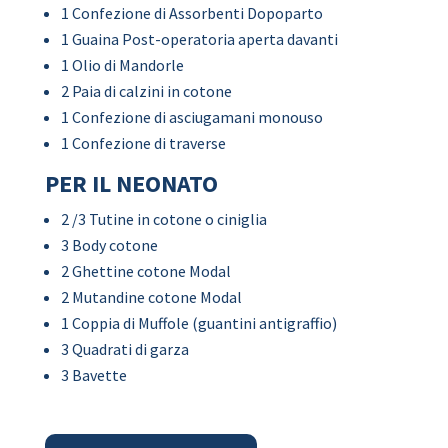
1 Confezione di Assorbenti Dopoparto
1 Guaina Post-operatoria aperta davanti
1 Olio di Mandorle
2 Paia di calzini in cotone
1 Confezione di asciugamani monouso
1 Confezione di traverse
PER IL NEONATO
2 /3 Tutine in cotone o ciniglia
3 Body cotone
2 Ghettine cotone Modal
2 Mutandine cotone Modal
1 Coppia di Muffole (guantini antigraffio)
3 Quadrati di garza
3 Bavette