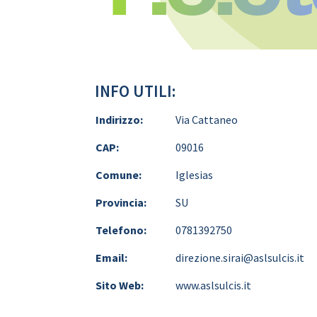
INFO UTILI:
Indirizzo:
Via Cattaneo
CAP:
09016
Comune:
Iglesias
Provincia:
SU
Telefono:
0781392750
Email:
direzione.sirai@aslsulcis.it
Sito Web:
www.aslsulcis.it