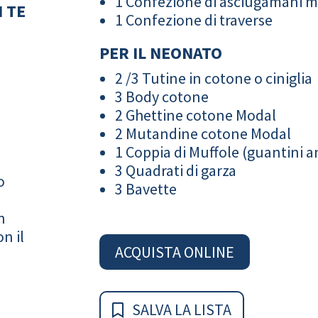
1 Confezione di asciugamani 
 TE
1 Confezione di traverse
PER IL NEONATO
2 /3 Tutine in cotone o ciniglia
3 Body cotone
2 Ghettine cotone Modal
2 Mutandine cotone Modal
1 Coppia di Muffole (guantini an
3 Quadrati di garza
o
3 Bavette
n
n il
ACQUISTA ONLINE
SALVA LA LISTA