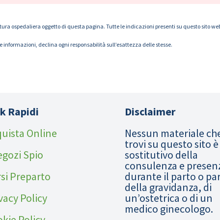
tura ospedaliera oggetto di questa pagina. Tutte le indicazioni presenti su questo sito web s
le informazioni, declina ogni responsabilità sull’esattezza delle stesse.
k Rapidi
Disclaimer
uista Online
Nessun materiale ch
trovi su questo sito è
egozi Spio
sostitutivo della
consulenza e presen
si Preparto
durante il parto o pa
della gravidanza, di
vacy Policy
un’ostetrica o di un
medico ginecologo.
kie Policy