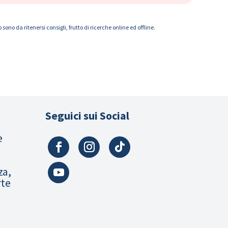
ono da ritenersi consigli, frutto di ricerche online ed offline.
Seguici sui Social
e
za,
rte