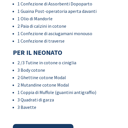
1 Confezione di Assorbenti Dopoparto
1 Guaina Post-operatoria aperta davanti
1 Olio di Mandorle
2 Paia di calzini in cotone
1 Confezione di asciugamani monouso
1 Confezione di traverse
PER IL NEONATO
2 /3 Tutine in cotone o ciniglia
3 Body cotone
2 Ghettine cotone Modal
2 Mutandine cotone Modal
1 Coppia di Muffole (guantini antigraffio)
3 Quadrati di garza
3 Bavette