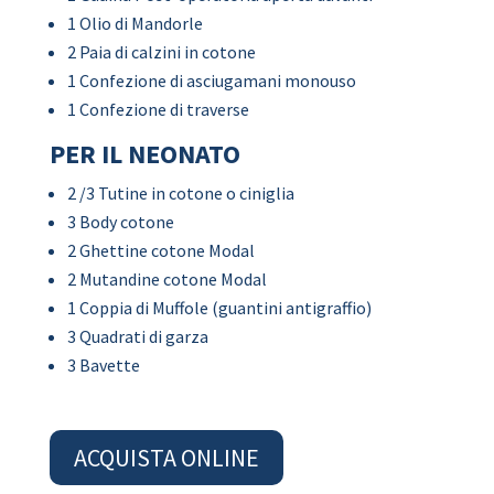
1 Olio di Mandorle
2 Paia di calzini in cotone
1 Confezione di asciugamani monouso
1 Confezione di traverse
PER IL NEONATO
2 /3 Tutine in cotone o ciniglia
3 Body cotone
2 Ghettine cotone Modal
2 Mutandine cotone Modal
1 Coppia di Muffole (guantini antigraffio)
3 Quadrati di garza
3 Bavette
ACQUISTA ONLINE