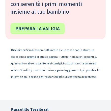
con serenità i primi momenti
insieme al tuo bambino
PREPARA LA VALIGIA
Disclaimer: Spio Kids non è affiliato in alcun modo con la struttura
ospedaliera oggetto di questa pagina. Tutte le indicazioni presenti su
questo sito web sono da ritenersi consigli, frutto di ricerche online ed
offline. Spio Kids, nonostante si impegni ad aggiornare il più possibile le
informazioni, declina ogni responsabilità sull’esattezza delle stesse.
Russolillo Tessile srl