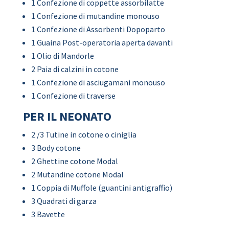
1 Confezione di coppette assorbilatte
1 Confezione di mutandine monouso
1 Confezione di Assorbenti Dopoparto
1 Guaina Post-operatoria aperta davanti
1 Olio di Mandorle
2 Paia di calzini in cotone
1 Confezione di asciugamani monouso
1 Confezione di traverse
PER IL NEONATO
2 /3 Tutine in cotone o ciniglia
3 Body cotone
2 Ghettine cotone Modal
2 Mutandine cotone Modal
1 Coppia di Muffole (guantini antigraffio)
3 Quadrati di garza
3 Bavette