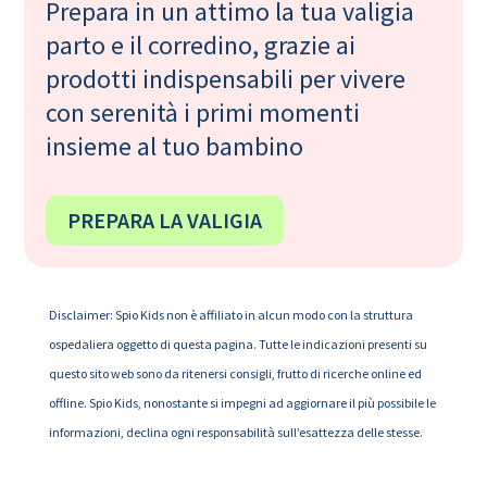
Prepara in un attimo la tua valigia
parto e il corredino, grazie ai
prodotti indispensabili per vivere
con serenità i primi momenti
insieme al tuo bambino
PREPARA LA VALIGIA
Disclaimer: Spio Kids non è affiliato in alcun modo con la struttura
ospedaliera oggetto di questa pagina. Tutte le indicazioni presenti su
questo sito web sono da ritenersi consigli, frutto di ricerche online ed
offline. Spio Kids, nonostante si impegni ad aggiornare il più possibile le
informazioni, declina ogni responsabilità sull’esattezza delle stesse.