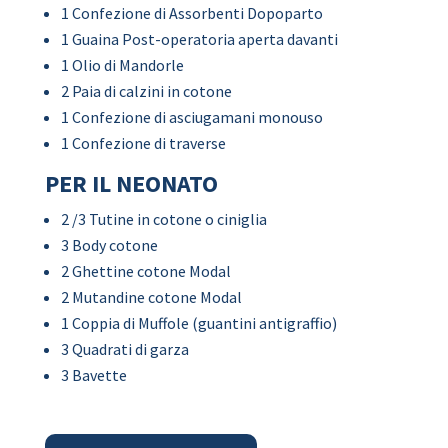
1 Confezione di Assorbenti Dopoparto
1 Guaina Post-operatoria aperta davanti
1 Olio di Mandorle
2 Paia di calzini in cotone
1 Confezione di asciugamani monouso
1 Confezione di traverse
PER IL NEONATO
2 /3 Tutine in cotone o ciniglia
3 Body cotone
2 Ghettine cotone Modal
2 Mutandine cotone Modal
1 Coppia di Muffole (guantini antigraffio)
3 Quadrati di garza
3 Bavette